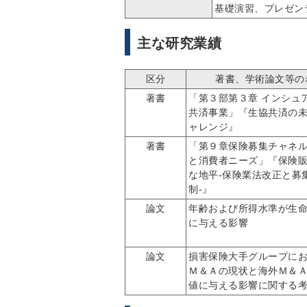
基礎演習、プレゼン
主な研究業績
区分
著書、学術論文等の
著書
「第３部第３章 インシュ
共済事業」『生協共済の
ャレンジ』
著書
「第９章保険募集チャネ
と消費者ニーズ」『保険
な地平-保険業法改正と募
制-』
論文
年齢および所得水準が生
に与える影響
論文
損害保険大手グループに
Ｍ＆Ａの現状と海外Ｍ＆
値に与える影響に関する