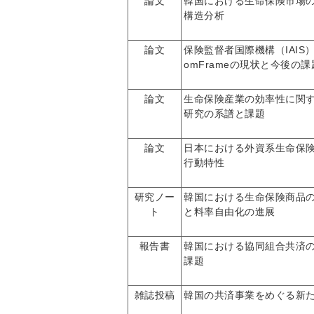
論文
韓国における生命保険市場
構造分析
論文
保険監督者国際機構（IAIS
omFrameの現状と今後の課
論文
生命保険産業の効率性に関
研究の系譜と課題
論文
日本における外資系生命保
行動特性
研究ノー
韓国における生命保険商品
ト
と料率自由化の進展
報告書
韓国における協同組合共済
課題
雑誌投稿
韓国の共済事業をめぐる新