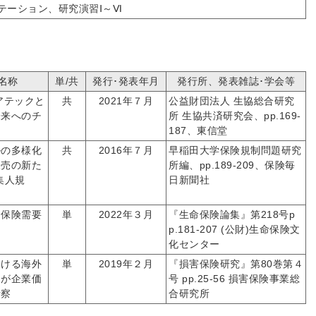
テーション、研究演習Ⅰ～Ⅵ
名称
単/共
発行･発表年月
発行所、発表雑誌･学会等
アテックと
共
2021年７月
公益財団法人 生協総合研究
未来へのチ
所 生協共済研究会、pp.169-
187、東信堂
ルの多様化
共
2016年７月
早稲田大学保険規制問題研究
販売の新た
所編、pp.189-209、保険毎
集人規
日新聞社
命保険需要
単
2022年３月
『生命保険論集』第218号p
p.181-207 (公財)生命保険文
化センター
おける海外
単
2019年２月
『損害保険研究』第80巻第４
Ａが企業価
号 pp.25-56 損害保険事業総
考察
合研究所