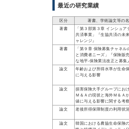
最近の研究業績
区分
著書、学術論文等の
著書
「第３部第３章 インシュア
共済事業」『生協共済の未
ャレンジ』
著書
「第９章 保険募集チャネル
と消費者ニーズ」『保険販
な地平-保険業法改正と募集
論文
年齢および所得水準が生命
に与える影響
論文
損害保険大手グループにお
Ｍ＆Ａの現状と海外Ｍ＆Ａ
値に与える影響に関する考
論文
老後所得保障制度の利用状
論文
韓国における農協生命保険