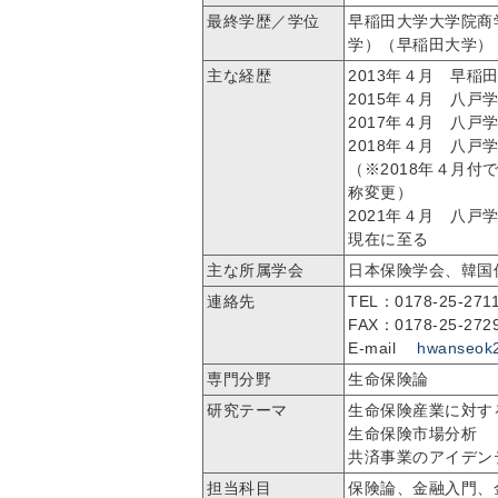
最終学歴／学位
早稲田大学大学院商
学）（早稲田大学）
主な経歴
2013年４月 早稲
2015年４月 八
2017年４月 八
2018年４月 八
（※2018年４月
称変更）
2021年４月 八
現在に至る
主な所属学会
日本保険学会、韓国
連絡先
TEL：0178-25-2
FAX：0178-25-2
E-mail
hwanseok2
専門分野
生命保険論
研究テーマ
生命保険産業に対す
生命保険市場分析
共済事業のアイデン
担当科目
保険論、金融入門、