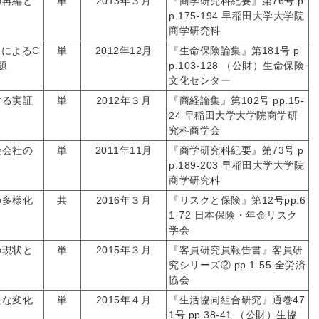
の再編と
単
2013年３月
『商学研究科紀要』第76号 p
p.175-194 早稲田大学大学院
商学研究科
）によるC
単
2012年12月
『生命保険論集』第181号 p
題
p.103-128 （公財）生命保険
文化センター
する実証
単
2012年３月
『商経論集』第102号 pp.15-
24 早稲田大学大学院商学研
究科商学会
険会社の
単
2011年11月
『商学研究科紀要』第73号 p
p.189-203 早稲田大学大学院
商学研究科
の多様化
共
2016年３月
『リスクと保険』第12号pp.6
1-72 日本保険・年金リスク
学会
の現状と
単
2015年３月
『客員研究員報告書』客員研
究シリーズ② pp.1-55 全労済
協会
たな変化
単
2015年４月
『生活協同組合研究』通巻47
1号 pp.38-41 （公財）生協