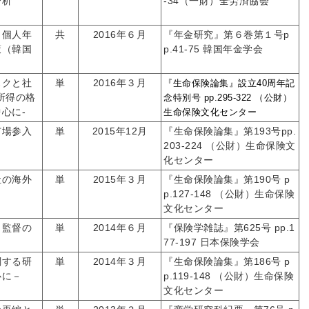
分析
-34（一財）全労済協会
と個人年
共
2016年６月
『年金研究』第６巻第１号p
策（韓国
p.41-75 韓国年金学会
スクと社
単
2016年３月
『生命保険論集』設立
40
周年記
所得の格
念特別号
pp.295-322 （公財）
心に-
生命保険文化センター
市場参入
単
2015年12月
『生命保険論集』第193号pp.
203-224 （公財）生命保険文
化センター
社の海外
単
2015年３月
『生命保険論集』第190号 p
p.127-148 （公財）生命保険
文化センター
・監督の
単
2014年６月
『保険学雑誌』第625号 pp.1
77-197 日本保険学会
関する研
単
2014年３月
『生命保険論集』第186号 p
心に－
p.119-148 （公財）生命保険
文化センター