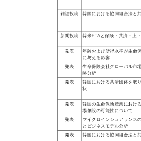
雑誌投稿
韓国における協同組合法と
新聞投稿
韓米FTAと保険・共済－上
発表
年齢および所得水準が生命
に与える影響
発表
生命保険会社グローバル市
略分析
発表
韓国における共済団体を取
状
発表
韓国の生命保険産業におけ
場創設の可能性について
発表
マイクロインシュアランス
とビジネスモデル分析
発表
韓国における協同組合法と