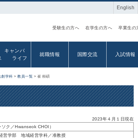
English
受験生の方へ
在学生の方へ
卒業生の
キャンパ
就職情報
国際交流
入試情報
ス ライフ
共創学科
>
教員一覧
>
崔 桓碩
2023年４月１日現在
ク／Hwanseok CHOI）
経営学部 地域経営学科／准教授