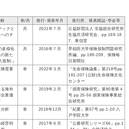
名称
単/共
発行･発表年月
発行所、発表雑誌･学会等
テックと
共
2021年７月
公益財団法人 生協総合研究所
来へのチ
生協共済研究会、pp.169-18
7、東信堂
の多様化
共
2016年７月
早稲田大学保険規制問題研究
売の新た
所編、pp.189-209、保険毎
人規制-』
日新聞社
保険需要
単
2022年３月
『生命保険論集』第218号pp.
181-207 (公財)生命保険文化
センター
ける海外
単
2019年２月
『損害保険研究』第80巻第４
が企業価
号 pp.25-56 損害保険事業総
察
合研究所
況分析
単
2018年12月
『紀要』第57号 pp.1-20 八
戸学院大学
の経営特
単
2017年６月
『公募研究シリーズ66』pp.1