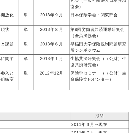
究会（一般社団法人日本共済
協会）
の開放化
単
2013年９月
日本保険学会・関東部会
く現状
単
2013年８月
第9回労働者共済運動研究会
（全労済協会）
状と課題
単
2013年６月
早稲田大学保険規制問題研究
所シンポジウム
化に関す
単
2013年１月
生協共済研究会（（公財）生
協共済研究会）
の参入と
単
2012年12月
保険学セミナー（（公財）生
の組織変
命保険文化センター）
期間
2011年３月～現在
2011年７月～現在