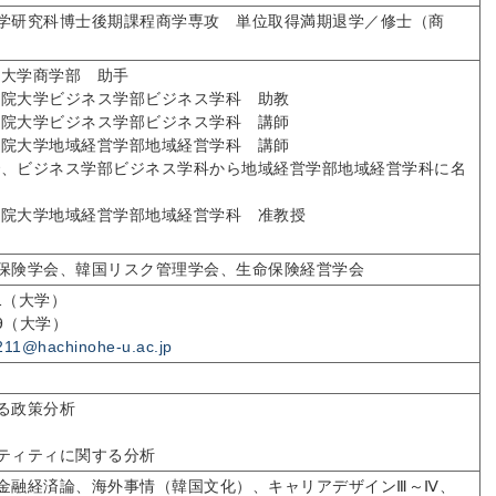
学研究科博士後期課程商学専攻 単位取得満期退学／修士（商
田大学商学部 助手
戸学院大学ビジネス学部ビジネス学科 助教
戸学院大学ビジネス学部ビジネス学科 講師
戸学院大学地域経営学部地域経営学科 講師
付で、ビジネス学部ビジネス学科から地域経営学部地域経営学科に名
戸学院大学地域経営学部地域経営学科 准教授
保険学会、韓国リスク管理学会、生命保険経営学会
711（大学）
729（大学）
11@hachinohe-u.ac.jp
る政策分析
ティティに関する分析
金融経済論、海外事情（韓国文化）、キャリアデザインⅢ～Ⅳ、