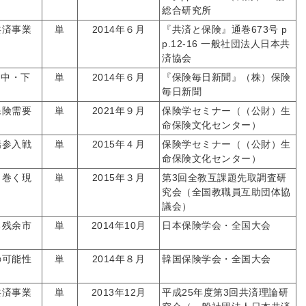
総合研究所
共済事業
単
2014年６月
『共済と保険』通巻673号 p
p.12-16 一般社団法人日本共
済協会
・中・下
単
2014年６月
『保険毎日新聞』（株）保険
毎日新聞
保険需要
単
2021年９月
保険学セミナー（（公財）生
命保険文化センター）
場参入戦
単
2015年４月
保険学セミナー（（公財）生
命保険文化センター）
り巻く現
単
2015年３月
第3回全教互課題先取調査研
究会（全国教職員互助団体協
議会）
る残余市
単
2014年10月
日本保険学会・全国大会
の可能性
単
2014年８月
韓国保険学会・全国大会
共済事業
単
2013年12月
平成25年度第3回共済理論研