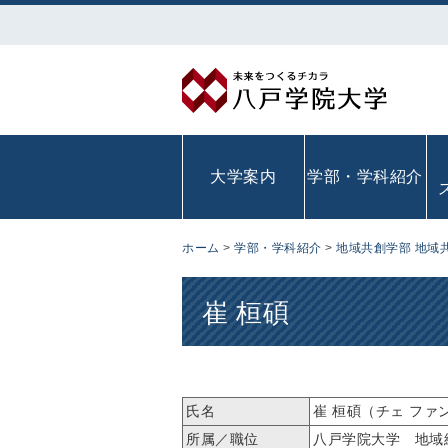
大学案内
学部・学科紹介
ホーム
>
学部・学科紹介
>
地域共創学部 地域
崔 桓碩
氏名
崔 桓碩（チェ ファンソ
所属／職位
八戸学院大学 地域