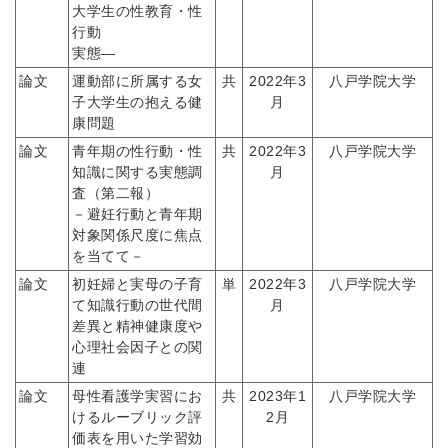
大学生の性教育・性
行動
実態―
論文
運動部に所属する女
共
2022年3
八戸学院大学
子大学生の抱える健
月
康問題
論文
青年期の性行動・性
共
2022年3
八戸学院大学
知識に関する実態調
月
査（第二報）
－避妊行動と青年期
対象関係尺度に焦点
を当てて－
論文
初妊婦と実母の子育
単
2022年3
八戸学院大学
て知識行動の世代間
月
差異と精神健康度や
心理社会因子との関
連
論文
母性看護学実習にお
共
2023年1
八戸学院大学
けるルーブリック評
2月
価表を用いた学習効