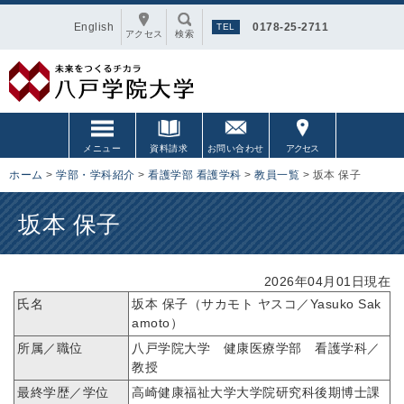
English
0178-25-2711
アクセス
検索
メニュー
資料請求
お問い合わせ
アクセス
ホーム
>
学部・学科紹介
>
看護学部 看護学科
>
教員一覧
>
坂本 保子
坂本 保子
2026年04月01日現在
氏名
坂本 保子（サカモト ヤスコ／Yasuko Sak
amoto）
所属／職位
八戸学院大学 健康医療学部 看護学科／
教授
最終学歴／学位
高崎健康福祉大学大学院研究科後期博士課