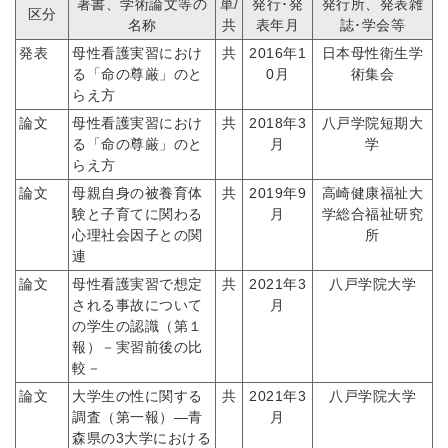
著書、学術論文等の
単/
発行･発
発行所、発表雑
区分
名称
共
表年月
誌･学会等
発表
母性看護実習におけ
共
2016年1
日本母性衛生学
る「命の尊厳」のと
0月
術集会
らえ方
論文
母性看護実習におけ
共
2018年3
八戸学院短期大
る「命の尊厳」のと
月
学
らえ方
論文
母親自身の被養育体
共
2019年9
高崎健康福祉大
験と子育てに関わる
月
学総合福祉研究
心理社会因子との関
所
連
論文
母性看護実習で想定
共
2021年3
八戸学院大学
される事故について
月
の学生の認識（第１
報）－実習前後の比
較－
論文
大学生の性に関する
共
2021年3
八戸学院大学
調査（第一報）―青
月
森県の3大学における