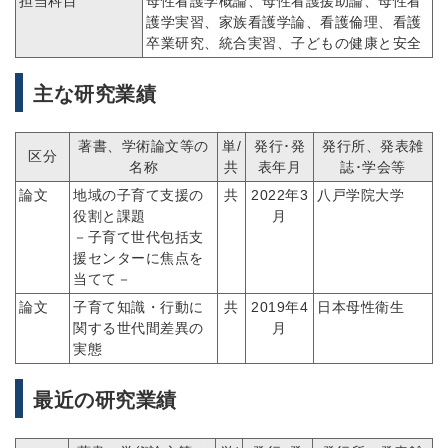
担当科目
母性看護学概論、母性看護援助論、母性看
護学実習、家族看護学論、看護倫理、看護
卒業研究、統合実習、子どもの健康と安全
主な研究業績
著書、学術論文等の
単/
発行･発
発行所、発表雑
区分
名称
共
表年月
誌･学会等
論文
地域の子育て支援の
共
2022年3
八戸学院大学
役割と課題
月
－子育て世代包括支
援センターに焦点を
当てて－
論文
子育て知識・行動に
共
2019年4
日本母性衛生
関する世代間差異の
月
実態
最近の研究業績