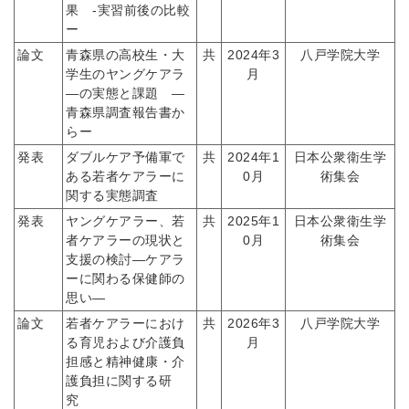
果 -実習前後の比較
ー
論文
青森県の高校生・大
共
2024年3
八戸学院大学
学生のヤングケアラ
月
―の実態と課題 ―
青森県調査報告書か
らー
発表
ダブルケア予備軍で
共
2024年1
日本公衆衛生学
ある若者ケアラーに
0月
術集会
関する実態調査
発表
ヤングケアラー、若
共
2025年1
日本公衆衛生学
者ケアラーの現状と
0月
術集会
支援の検討―ケアラ
ーに関わる保健師の
思い―
論文
若者ケアラーにおけ
共
2026年3
八戸学院大学
る育児および介護負
月
担感と精神健康・介
護負担に関する研
究