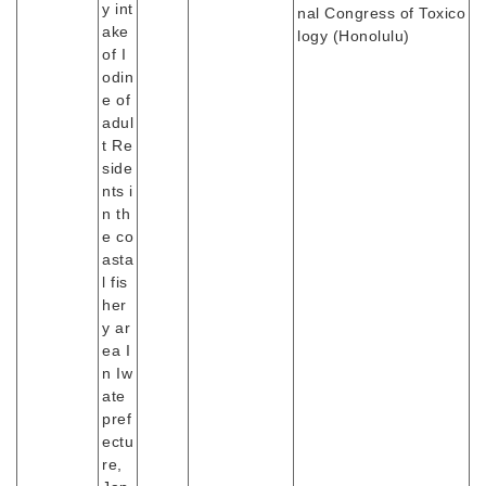
y int
nal Congress of Toxico
ake
logy (Honolulu)
of I
odin
e of
adul
t Re
side
nts i
n th
e co
asta
l fis
her
y ar
ea I
n Iw
ate
pref
ectu
re,