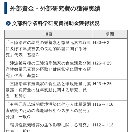
外部資金・外部研究費の獲得実績
文部科学省科学研究費補助金獲得状況
項目
期間
「三陸沿岸の幼児の栄養素と微量元素摂取量
H30~R2
に及ぼす津波被災の長期的影響に関する研
究」代表 基盤C
「津波被災後の三陸沿岸漁家の食生活及び海
H26~H29
洋性微量元素類の摂取と健康状況に関する研
究」代表 基盤C
「三陸沿岸養殖漁家の食生活と環境微量元素
H23~H25
暴露・負荷量の経年変動に関する研究」代
表 基盤C
「有害元素広域的環境汚染に伴う人体暴露調
H15～H16
査研究のための高能率分析システムの開発」
分担 一般C
「環境性砒素曝露の生体影響に関する研究｣
H12～H13
代表 一般C