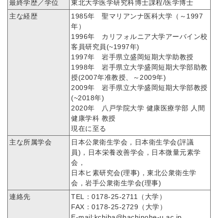
最終学歴／学位
東北大学医学研究科博士課程/医学博士
主な経歴
1985年 聖マリアンナ医科大学（～1997
年）
1996年 カリフォルニア大学アーバイン校
客員研究員(~1997年)
1997年 岩手県立盛岡短期大学助教授
1998年 岩手県立大学盛岡短期大学部助教
授(2007年准教授、～2009年)
2009年 岩手県立大学盛岡短期大学部教授
(~2018年)
2020年 八戸学院大学 健康医療学部 人間
健康学科 教授
現在に至る
主な所属学会
日本公衆衛生学会，日本衛生学会(評議
員)，日本栄養改善学会，日本微量元素学
会，
日本ヒ素研究会(理事)，東北公衆衛生学
会，岩手公衆衛生学会(理事)
連絡先
TEL：0178-25-2711（大学）
FAX：0178-25-2729（大学）
E-mail:kchiba@hachinohe-u.ac.jp