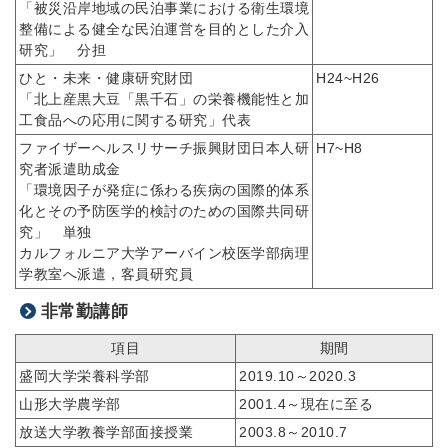
「被災沿岸地域の民泊事業における衛生環境
整備による健全な民泊運営を目的とした介入
研究」 分担
ひと・未来・健康研究財団
H24~H26
「北上産黒大豆「黒千石」の栄養機能性と加
工食品への応用に関する研究」代表
ファイザーヘルスリサーチ振興財団日本人研
H7~H8
究者派遣助成金
「環境因子が発症に係わる疾病の国際的体系
化とその予防医学的検討のための国際共同研
究」 単独
カルフォルニア大学アーバイン校医学部病理
学教室へ派遣，客員研究員
非常勤講師
項目
期間
盛岡大学栄養科学部
2019.10～2020.3
山形大学農学部
2001.4～現在に至る
放送大学教養学部面接授業
2003.8～2010.7