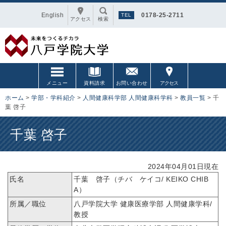
English
0178-25-2711
アクセス
検索
メニュー
資料請求
お問い合わせ
アクセス
ホーム
>
学部・学科紹介
>
人間健康科学部 人間健康科学科
>
教員一覧
>
千
葉 啓子
千葉 啓子
2024年04月01日現在
氏名
千葉 啓子（チバ ケイコ/ KEIKO CHIB
A）
所属／職位
八戸学院大学 健康医療学部 人間健康学科/
教授