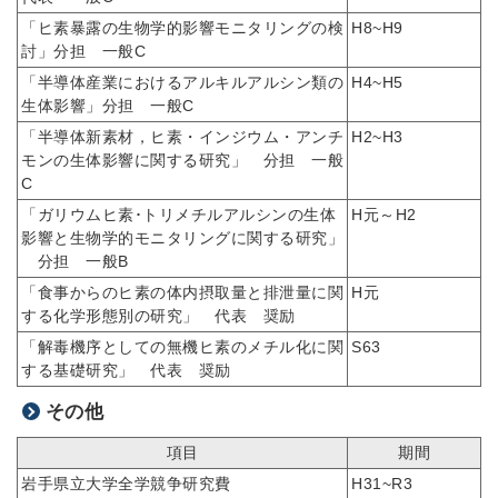
「ヒ素暴露の生物学的影響モニタリングの検
H8~H9
討」分担 一般C
「半導体産業におけるアルキルアルシン類の
H4~H5
生体影響」分担 一般C
「半導体新素材，ヒ素・インジウム・アンチ
H2~H3
モンの生体影響に関する研究」 分担 一般
C
「ガリウムヒ素･トリメチルアルシンの生体
H元～H2
影響と生物学的モニタリングに関する研究」
分担 一般B
「食事からのヒ素の体内摂取量と排泄量に関
H元
する化学形態別の研究」 代表 奨励
「解毒機序としての無機ヒ素のメチル化に関
S63
する基礎研究」 代表 奨励
その他
項目
期間
岩手県立大学全学競争研究費
H31~R3