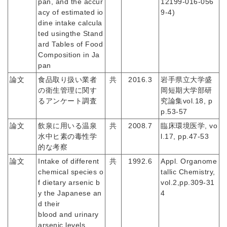
pan, and the accur
12199-016-056
acy of estimated io
9-4)
dine intake calcula
ted usingthe Stand
ard Tables of Food
Composition in Ja
pan
論文
食品取り扱い業者
共
2016.3
岩手県立大学盛
の衛生管理に関す
岡短期大学部研
るアンケート調査
究論集vol.18, p
p.53-57
論文
飲泉に用いる温泉
共
2008.7
臨床環境医学, vo
水中ヒ素の毒性学
l.17, pp.47-53
的な考察
論文
Intake of different
共
1992.6
Appl. Organome
chemical species o
tallic Chemistry,
f dietary arsenic b
vol.2,pp.309-31
y the Japanese an
4
d their
blood and urinary
arsenic levels