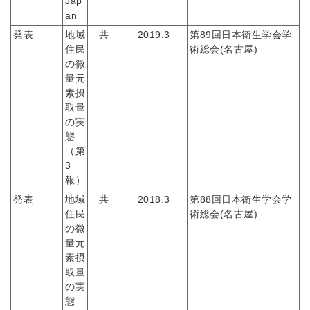
Jap
an
発表
地域
共
2019.3
第89回日本衛生学会学
住民
術総会(名古屋)
の微
量元
素摂
取量
の実
態
（第
3
報）
発表
地域
共
2018.3
第88回日本衛生学会学
住民
術総会(名古屋)
の微
量元
素摂
取量
の実
態