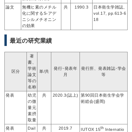
論文
無機ヒ素のメチル
共
1990.3
日本衛生学雑誌,
化に関するS-アデ
vol.17, pp.613-6
ニシルメチオニン
18
の効果
最近の研究業績
著
書、
学術
発行･発表年
発行所、発表雑誌･学会
区分
単/共
論文
月
等
等の
名称
発表
幼児
共
2020.3(誌上)
第90回日本衛生学会学
の微
術総会(盛岡)
量元
素摂
取量
発表
Dail
共
2019.7
th
IUTOX 15
Internatio