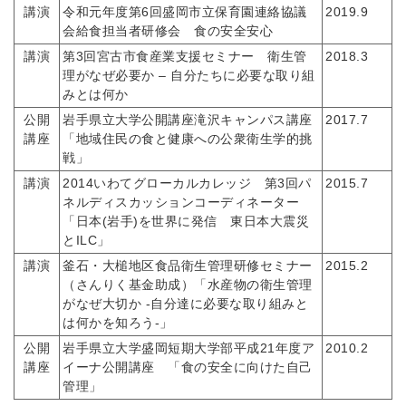
講演
令和元年度第6回盛岡市立保育園連絡協議
2019.9
会給食担当者研修会 食の安全安心
講演
第3回宮古市食産業支援セミナー 衛生管
2018.3
理がなぜ必要か – 自分たちに必要な取り組
みとは何か
公開
岩手県立大学公開講座滝沢キャンパス講座
2017.7
講座
「地域住民の食と健康への公衆衛生学的挑
戦」
講演
2014いわてグローカルカレッジ 第3回パ
2015.7
ネルディスカッションコーディネーター
「日本(岩手)を世界に発信 東日本大震災
とILC」
講演
釜石・大槌地区食品衛生管理研修セミナー
2015.2
（さんりく基金助成）「水産物の衛生管理
がなぜ大切か -自分達に必要な取り組みと
は何かを知ろう-」
公開
岩手県立大学盛岡短期大学部平成21年度ア
2010.2
講座
イーナ公開講座 「食の安全に向けた自己
管理」