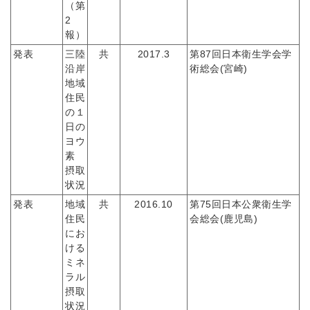
（第
2
報）
発表
三陸
共
2017.3
第87回日本衛生学会学
沿岸
術総会(宮崎)
地域
住民
の１
日の
ヨウ
素
摂取
状況
発表
地域
共
2016.10
第75回日本公衆衛生学
住民
会総会(鹿児島)
にお
ける
ミネ
ラル
摂取
状況