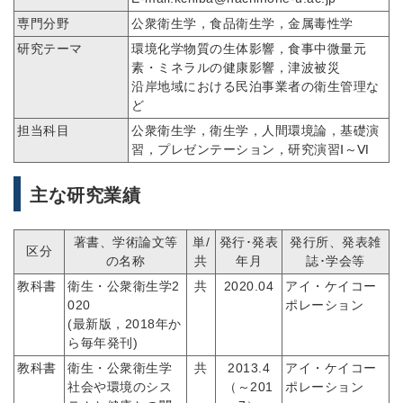
専門分野
公衆衛生学，食品衛生学，金属毒性学
研究テーマ
環境化学物質の生体影響，食事中微量元
素・ミネラルの健康影響，津波被災
沿岸地域における民泊事業者の衛生管理な
ど
担当科目
公衆衛生学，衛生学，人間環境論，基礎演
習，プレゼンテーション，研究演習Ⅰ～Ⅵ
主な研究業績
著書、学術論文等
単/
発行･発表
発行所、発表雑
区分
の名称
共
年月
誌･学会等
教科書
衛生・公衆衛生学2
共
2020.04
アイ・ケイコー
020
ポレーション
(最新版，2018年か
ら毎年発刊)
教科書
衛生・公衆衛生学
共
2013.4
アイ・ケイコー
社会や環境のシス
（～201
ポレーション