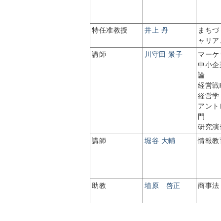
特任准教授
井上 丹
まちづ
ャリア
講師
川守田 景子
マーケ
中小企
論
経営戦
経営学
アント
門
研究演
講師
堀谷 大輔
情報教
助教
埴原 啓正
商事法