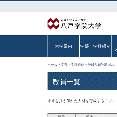
大学案内
学部・学科紹介
ホーム
>
学部・学科紹介
>
地域共創学部 地域
教員一覧
未来を担う優れた人材を育成する「プロ