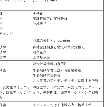
ng Methodology
young learners
計
少子化
済
家計行動等の実証分析
済
地域経営
済
ティング
地域の教育とe-learning
済学
森林認証制度と地域林業の活性化
済学
農業企業
営学
主体形成論
資金計算情報の有用性
険論
生命保険産業に対する政策分析
生命保険市場分析
共済事業のアイデンティティに関する考察
、異文化コミュニケ
中国語学、日本語学、異文化コミュニケーシ
ン、国際マーケティ
ョン、教材開発、国際マーケティング戦略
略
係論
東アジアにおける地域協力・地域主義