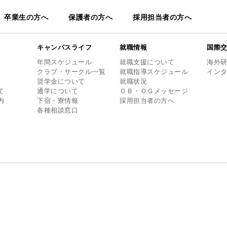
卒業生の方へ
保護者の方へ
採用担当者の方へ
キャンパスライフ
就職情報
国際
年間スケジュール
就職支援について
海外
クラブ・サークル一覧
就職指導スケジュール
イン
奨学金について
就職状況
て
通学について
ＯＢ・ＯＧメッセージ
内
下宿・寮情報
採用担当者の方へ
各種相談窓口