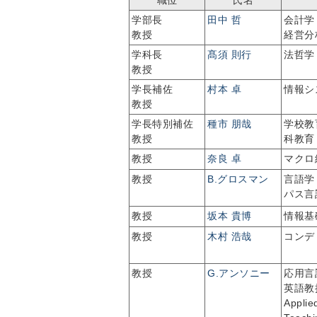
職位
氏名
学部長
田中 哲
会計学
教授
経営分
学科長
髙須 則行
法哲学
教授
学長補佐
村本 卓
情報シ
教授
学長特別補佐
種市 朋哉
学校教
教授
科教育
教授
奈良 卓
マクロ
教授
B.グロスマン
言語学
パス言
教授
坂本 貴博
情報基
教授
木村 浩哉
コンデ
教授
G.アンソニー
応用言
英語教
Applie