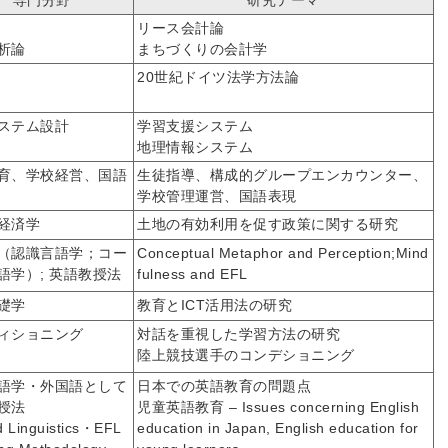
専門分野
研究テーマ
リース会計論
析論
まちづくりの会計学
20世紀ドイツ法学方法論
ステム設計
学習支援システム
地理情報システム
育、学校経営、国語
生徒指導、構成的グループエンカウンター、
学校管理運営、国語表現
経済学
土地の有効利用を促す政策に関する研究
（認識言語学；コー
Conceptual Metaphor and Perception;Mind
語学）; 英語教授法
fulness and EFL
礎学
教育とICT活用法の研究
ィショニング
対話を重視した学習方法の研究
陸上競技選手のコンデショニング
語学・外国語として
日本での英語教育の問題点
授法
児童英語教育 – Issues concerning English
d Linguistics・EFL
education in Japan, English education for