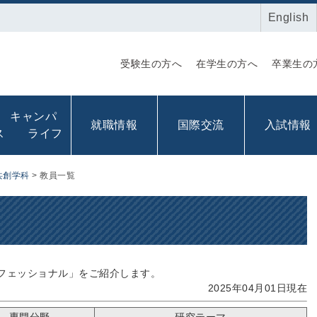
English
受験生の方へ
在学生の方へ
卒業生の
キャンパ
就職情報
国際交流
入試情報
ス ライフ
共創学科
>
教員一覧
フェッショナル」をご紹介します。
2025年04月01日現在