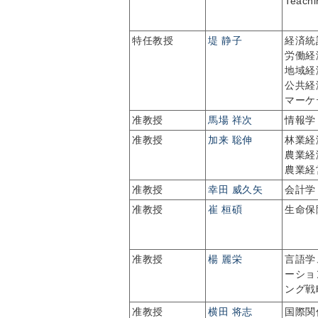
Teachi
特任教授
堤 静子
経済統
労働経
地域経
公共経
マーケ
准教授
馬場 祥次
情報学
准教授
加来 聡伸
林業経
農業経
農業経
准教授
幸田 威久矢
会計学
准教授
崔 桓碩
生命保
准教授
楊 麗栄
言語学
ーショ
ング戦
准教授
横田 将志
国際関