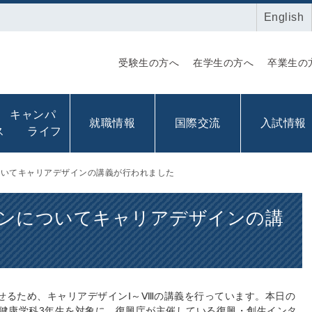
English
受験生の方へ
在学生の方へ
卒業生の
キャンパ
就職情報
国際交流
入試情報
ス ライフ
ついてキャリアデザインの講義が行われました
ンについてキャリアデザインの講
せるため、キャリアデザインⅠ～Ⅷの講義を行っています。本日の
間健康学科3年生を対象に、復興庁が主催している復興・創生インタ