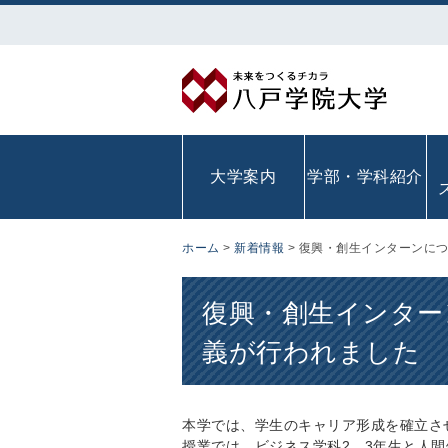
大学案内
学部・学科紹介
ホーム
>
新着情報
>
復興・創生インターンに
復興・創生インター
義が行われました
本学では、学生のキャリア形成を確立さ
授業では、ビジネス学科2，3年生と人