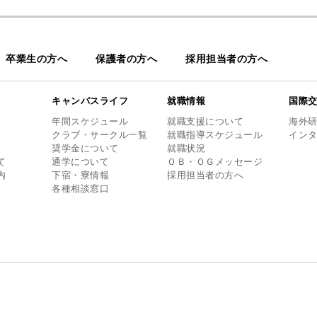
卒業生の方へ
保護者の方へ
採用担当者の方へ
キャンパスライフ
就職情報
国際
年間スケジュール
就職支援について
海外
クラブ・サークル一覧
就職指導スケジュール
イン
奨学金について
就職状況
て
通学について
ＯＢ・ＯＧメッセージ
内
下宿・寮情報
採用担当者の方へ
各種相談窓口