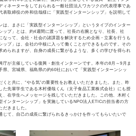
ディネーターをしておられる一般社団法人ワカツクの代表理事であ
代表取締役の外和信哉様に「実践型インターンシップ」を説明して
ンは、まさに「実践型インターンシップ」というタイプのインター
シップ」とは、約4週間に渡って、社長の右腕となり、社長、社
になって、会社・社会の諸課題を解決するため企画・立案を行うも
シップ」は、会社の中核に入って働くことができるものです。その
求められますが、自身の成長に繋がるような、多くの学びを得られ
興庁が主催している復興・創生インターンです。本年の8月～9月ま
手県、宮城県、福島県の約60社において「実践型インターンシッ
だくと共に、“やる気”の重要性をお教えいただきました。また、昨
した先輩学生である木村優哉くん（太子食品工業株式会社）にも授
え、在学生へメッセージを残していただきました。この他、木村く
インターンシップ」を実施しているNPO法人ETICの担当者の方
ただきました。
通じて、自己の成長に繋げられるきっかけを作ってもらいたいで