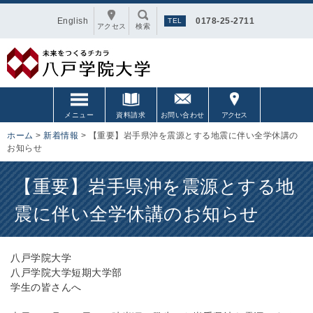
English
0178-25-2711
アクセス
検索
メニュー
資料請求
お問い合わせ
アクセス
ホーム
>
新着情報
>
【重要】岩手県沖を震源とする地震に伴い全学休講の
お知らせ
【重要】岩手県沖を震源とする地
震に伴い全学休講のお知らせ
八戸学院大学
八戸学院大学短期大学部
学生の皆さんへ