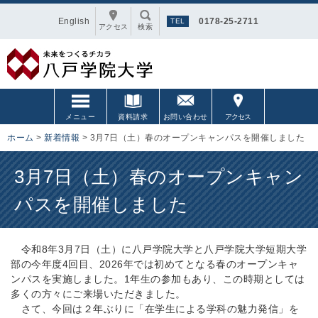
English
0178-25-2711
アクセス
検索
メニュー
資料請求
お問い合わせ
アクセス
ホーム
>
新着情報
>
3月7日（土）春のオープンキャンパスを開催しました
3月7日（土）春のオープンキャン
パスを開催しました
令和8年3月7日（土）
に八戸学院大学と八戸学院大学短期大学
部の今年度4回目、
2026年では初めてとなる春のオープンキャ
ンパスを実施しまし
た。1年生の参加もあり、
この時期としては
多くの方々にご来場いただきました。
さて、今回は２年ぶりに「在学生による学科の魅力発信」
を