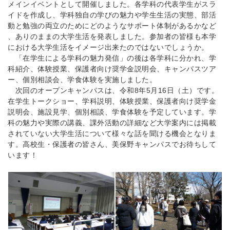
メインイベントとして開催しました。
各学科の代表学生がスラ
イドを作成し、
学科独自の学びの魅力や学生生活の実態、
部活
動と勉強の両立のためにどのようなサポート体制があるかなど
、ありのままの大学生活を発表しました。
参加者の皆様も本学
における大学生活をイメージ出来たのではない
でしょうか。
「在学生による学科の魅力発信」の後は各学科に分かれ、
学
科紹介、体験授業、保護者向け奨学金説明会、
キャンパスツア
ー、個別相談会、学食体験を実施しました。
次回のオープンキャンパスは、令和8年5月16日（土）です。
在学生トークショー、学科説明、体験授業、
保護者向け奨学金
説明会、施設見学、個別相談、
学食体験を予定しています。学
科の魅力や実際の講義、
課外活動の詳細など大学案内には掲載
されていない大学生活につい
て様々な話を聞ける機会となりま
す。高校生・保護者の皆さん、
美保野キャンパスでお待ちして
います！